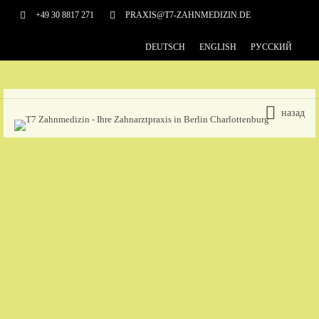
+49 30 8817 271
PRAXIS@T7-ZAHNMEDIZIN.DE
DEUTSCH
ENGLISH
РУССКИЙ
назад
СЕРВИСЫ
ЭСТЕТИЧЕСКАЯ СТОМАТОЛОГИЯ
ЛЕЧЕНИЕ КОРНЕВЫХ КАНАЛОВ
ПАРОДОНТОЛОГИЯ
ПРОТЕЗИРОВАНИЕ