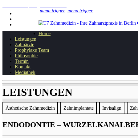
+49 30 8817 271
praxis@t7-zahnmedizin.de
MO - FR 08.00 - 20.00 UHR
menu trigger
menu trigger
DEUTSCH
ENGLISH
РУССКИЙ
Home
Leistungen
Zahnärzte
Prophylaxe Team
Philosophie
Termin
Kontakt
Mediathek
LEISTUNGEN
Ästhetische Zahnmedizin
Zahnimplantate
Invisalign
Zah
ENDODONTIE – WURZELKANALBE