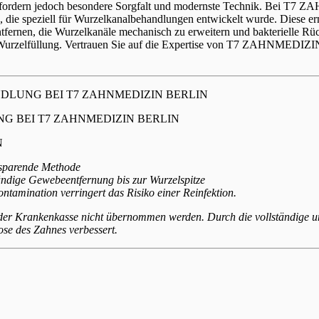
 erfordern jedoch besondere Sorgfalt und modernste Technik. Bei T7
 die speziell für Wurzelkanalbehandlungen entwickelt wurde. Diese erm
ntfernen, die Wurzelkanäle mechanisch zu erweitern und bakterielle Rüc
n Wurzelfüllung. Vertrauen Sie auf die Expertise von T7 ZAHNMEDIZ
LUNG BEI T7 ZAHNMEDIZIN BERLIN
 BEI T7 ZAHNMEDIZIN BERLIN
N
tsparende Methode
tändige Gewebeentfernung bis zur Wurzelspitze
tamination verringert das Risiko einer Reinfektion.
der Krankenkasse nicht übernommen werden. Durch die vollständige un
se des Zahnes verbessert.