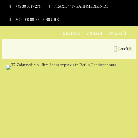
+49 30 8817 271
PRAXIS@T7-ZAHNMEDIZIN.DE
MO - FR 08.00 - 20.00 UHR
DEUTSCH
ENGLISH
РУССКИЙ
zurück
LEISTUNGEN
ÄSTHETISCHE ZAHNMEDIZIN
WURZELKANALBEHANDLUNG
PARODONTOLOGIE
PROTHETIK
PROPHYLAXE
BLEACHING