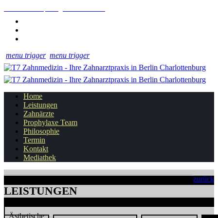
+49 30 8817 271
praxis@t7-zahnmedizin.de
MO - FR 08.00 - 20.00 UHR
DEUTSCH
ENGLISH
РУССКИЙ
menu trigger
menu trigger
Home
Leistungen
Zahnärzte
Prophylaxe Team
Philosophie
Termin
Kontakt
Mediathek
zurück
LEISTUNGEN
Ästhetische