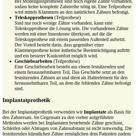
Bei Modellgussprothesen sind noch eigene Zähne vorhanden,
sodass keine komplette Zahnreihe nötig ist. Eine Teilprothese
wird mittels Klammern an den natürlichen Zähnen befestigt.
Teleskopprothesen
(Teilprothese)
Sind nur noch wenige Zähne vorhanden, kann eine
Teleskopprothese die Lösung sein. Die vorhandenen Zähne
werden mit einer Innenkrone überkront, auf die die
Teleskopprothese mit einem passenden Außenteil aufsetzt.
Der Vorteil besteht darin, dass gegenüber einer
Klammerprothese keine ästhetische Beeinträchtigung auftritt
und ein besserer Kaukomfort möglich wird.
Geschiebearbeiten
(Teilprothese)
Eine Geschiebearbeit besteht aus einem festsitzenden und
einem herausnehmbaren Teil. Das Geschiebe setzt an den
festsitzenden Zähnen an und dient als Halteelement für den
herausnehmbaren Teil, an dem die fehlenden Zähne befestigt
sind.
Implantatprothetik
Bei der Implantatprothetik verwenden wir
Implantate
als Basis für
den Zahnersatz. Im Gegensatz zu den vorher aufgeführten
Methoden werden bei Implantaten bestehende Zähne geschont,
Schleifen oder Abtragen von Zahnsubstanz ist nicht notwendig. Die
festsitzenden künstlichen Zähne ermöglichen dem Patienten zudem